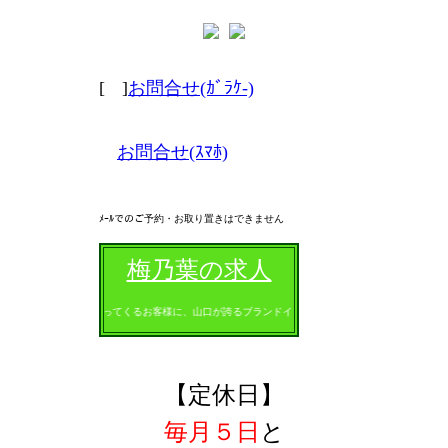
[
]
お問合せ(ｶﾞﾗｹ-)
お問合せ(ｽﾏﾎ)
ﾒｰﾙでのご予約・お取り置きはできません
梅乃葉の求人
全国からやってくるお客様に、山口が誇るブランドイカ料理で喜んで頂くお仕事です。
【定休日】
毎月５日
と