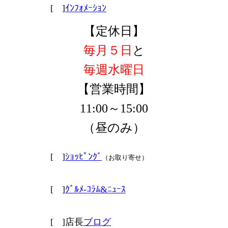
[
]
ｲﾝﾌｫﾒｰｼｮﾝ
【定休日】
毎月５日
と
毎週水曜日
【営業時間】
11:00～15:00
（昼のみ）
[
]
ｼｮｯﾋﾟﾝｸﾞ
（お取り寄せ）
[
]
ｸﾞﾙﾒ-ｺﾗﾑ&ﾆｭｰｽ
[
]店長
ブログ