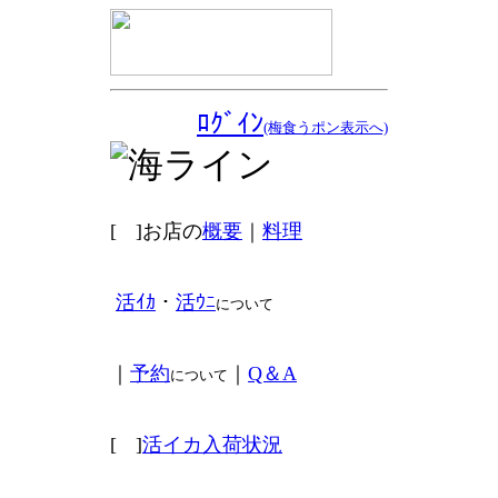
ﾛｸﾞｲﾝ
(梅食うポン表示へ)
[
]お店の
概要
｜
料理
活ｲｶ
・
活ｳﾆ
について
｜
予約
｜
Q＆A
について
[
]
活イカ入荷状況